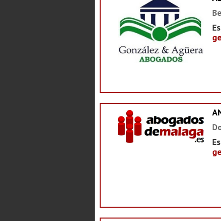
Be
Es
ge
A
Do
Es
ge