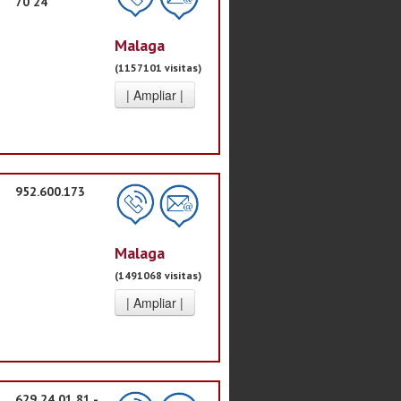
70 24
Malaga
(1157101 visitas)
952.600.173
Malaga
(1491068 visitas)
629 24 01 81 -