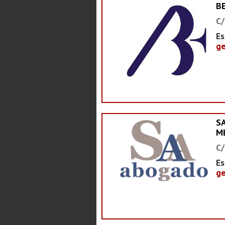
B
C/
Es
ge
S
M
C/
Es
ge