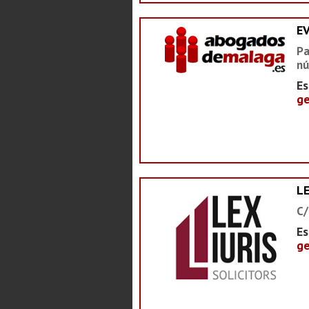
E
Pa
nú
Es
ge
LE
C/
Es
ge