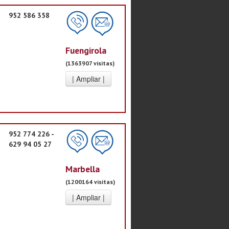
952 586 358
Fuengirola
(1363907 visitas)
952 774 226 -
629 94 05 27
Marbella
(1200164 visitas)