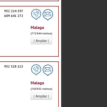
952 224 397
609 641 272
Malaga
(772944 visitas)
952 528 113
Malaga
(763332 visitas)