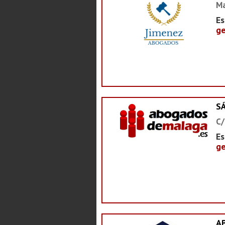
Ma
Es
ge
S
C/
Es
ge
A