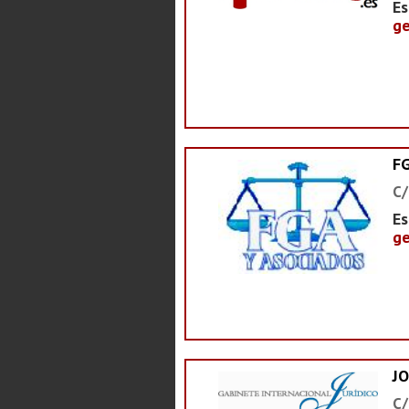
Es
ge
F
C/
Es
ge
J
C/