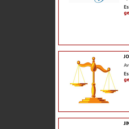
Es
ge
J
Av
Es
ge
J