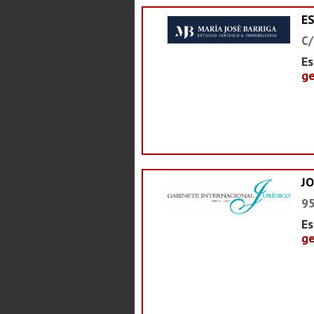
E
C/
Es
ge
J
95
Es
ge