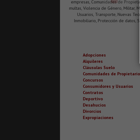
empresas, Comunidades de Propietari
multas, Violencia de Género, Militar, 
Usuarios, Transporte, Nuevas Tec
Inmobiliario, Protección de datos, 
Adopciones
Alquileres
Cláusulas Suelo
Comunidades de Propietario
Concursos
Consumidores y Usuarios
Contratos
Deportivo
Desahucios
Divorcios
Expropiaciones