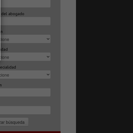
 del abogado
ón
lidad
ecialidad
n