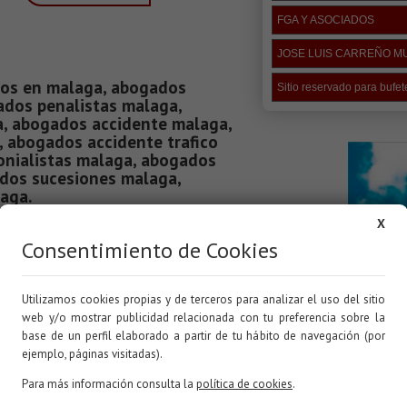
FGA Y ASOCIADOS
JOSE LUIS CARREÑO 
os en malaga, abogados
Sitio reservado para bufe
ados penalistas malaga,
, abogados accidente malaga,
 abogados accidente trafico
nialistas malaga, abogados
dos sucesiones malaga,
aga.
X
Consentimiento de Cookies
, directorio de la provincia donde puede encontrar
bogados laboralistas malaga, abogados penalistas malaga,
Utilizamos cookies propias y de terceros para analizar el uso del sitio
 accidente malaga, abogados divorcio malaga, abogados
web y/o mostrar publicidad relacionada con tu preferencia sobre la
s matrimonialistas malaga, abogados desahucios malaga,
base de un perfil elaborado a partir de tu hábito de navegación (por
os testamento malaga. Directorio de Abogados de malaga
BUSCO
ejemplo, páginas visitadas).
, Separaciones, Divorcios, Nulidades, Mediación, Canónico,
ad, Impuestos, Tributario, Fiscal, Laboral, Seguridad Social,
Para más información consulta la
política de cookies
.
Nombre 
Mercantil, Sucesiones, Herencias, Testamentos, Asesoría de