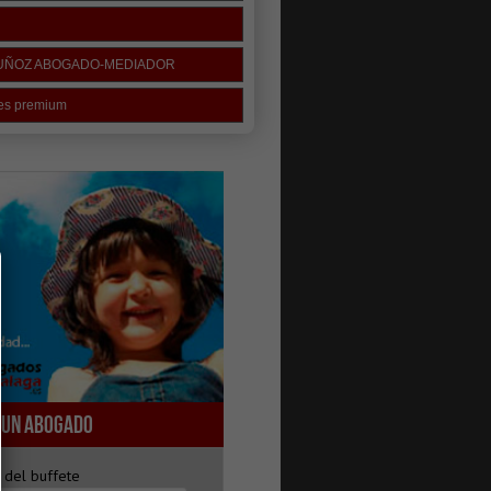
MUÑOZ ABOGADO-MEDIADOR
tes premium
 UN ABOGADO
del buffete