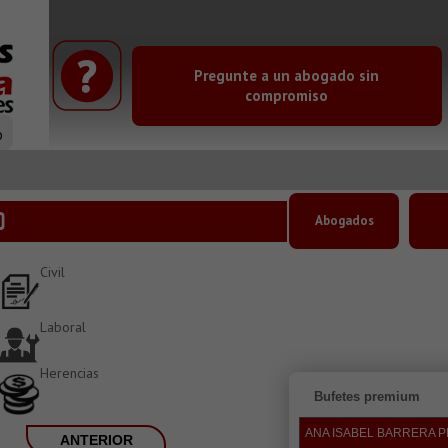
Pregunte a un abogado sin
compromiso
o
D
Abogados
Civil
Laboral
Herencias
Bufetes premium
ANA ISABEL BARRERA 