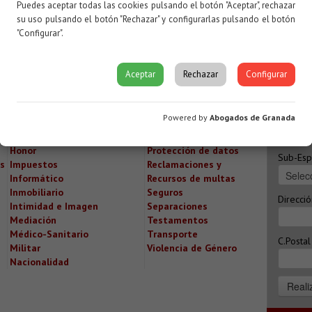
os , Desahucios, Alquileres, Reclamaciones y recursos de
Puedes aceptar todas las cookies pulsando el botón "Aceptar", rechazar
Médico-Sanitario, Farmacéutico, Informático, Consumidores y
su uso pulsando el botón "Rechazar" y configurarlas pulsando el botón
Nombre
nologías, Cláusulas Suelo, Adopciones, Expropiaciones,
"Configurar".
Seguros, Honor, Intimidad e Imagen, Contratos, Deportivo,
Concursos.
Poblaci
Aceptar
Rechazar
Configurar
Especia
Powered by
Abogados de Granada
Farmacéutico
Nuevas Tecnologías
Herencias
Nulidades
Honor
Protección de datos
Sub-Esp
s
Impuestos
Reclamaciones y
Informático
Recursos de multas
Inmobiliario
Seguros
Direcció
Intimidad e Imagen
Separaciones
Mediación
Testamentos
Médico-Sanitario
Transporte
C.Postal
Militar
Violencia de Género
Nacionalidad