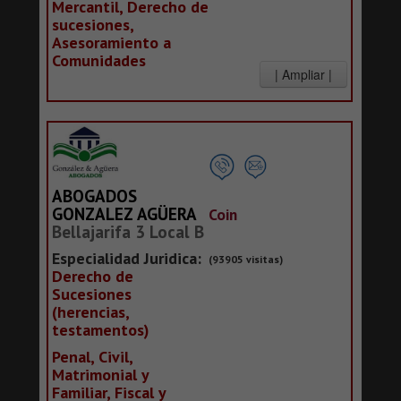
Mercantil, Derecho de
sucesiones,
Asesoramiento a
Comunidades
ABOGADOS
GONZALEZ AGÜERA
Coin
Bellajarifa 3 Local B
Especialidad Juridica:
(93905 visitas)
Derecho de
Sucesiones
(herencias,
testamentos)
Penal, Civil,
Matrimonial y
Familiar, Fiscal y