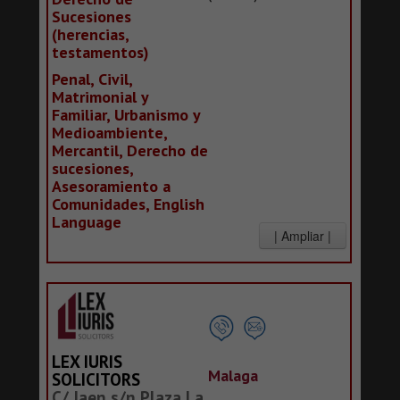
Sucesiones
(herencias,
testamentos)
Penal, Civil,
Matrimonial y
Familiar, Urbanismo y
Medioambiente,
Mercantil, Derecho de
sucesiones,
Asesoramiento a
Comunidades, English
Language
LEX IURIS
Malaga
SOLICITORS
C/ Jaen s/n Plaza La