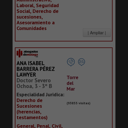
Laboral, Seguridad
Social, Derecho de
sucesiones,
Asesoramiento a
Comunidades
ANA ISABEL
BARRERA PÉREZ
LAWYER
Torre
Doctor Severo
del
Ochoa, 3 - 3º B
Mar
Especialidad Juridica:
Derecho de
(93855 visitas)
Sucesiones
(herencias,
testamentos)
General, Penal, Civil,