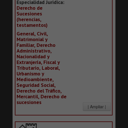
Especialidad Juridica:
Derecho de
Sucesiones
(herencias,
testamentos)
General, Civil,
Matrimonial y
Familiar, Derecho
Administrativo,
Nacionalidad y
Extranjería, Fiscal y
Tributario, Laboral,
Urbanismo y
Medioambiente,
Seguridad Social,
Derecho del Tráfico,
Mercantil, Derecho de
sucesiones