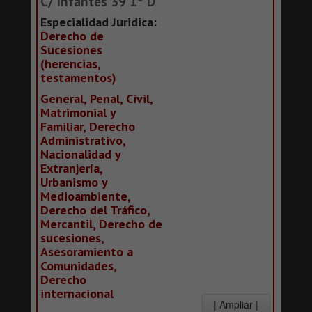
C/ Infantes 39 1º D
Especialidad Juridica:
Derecho de
Sucesiones
(herencias,
testamentos)
General, Penal, Civil,
Matrimonial y
Familiar, Derecho
Administrativo,
Nacionalidad y
Extranjería,
Urbanismo y
Medioambiente,
Derecho del Tráfico,
Mercantil, Derecho de
sucesiones,
Asesoramiento a
Comunidades,
Derecho
internacional