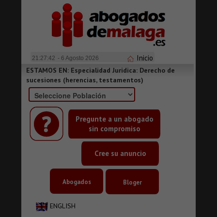
Inicio
21:27:43
- 6 Agosto 2026
ESTAMOS EN: Especialidad Juridica: Derecho de
sucesiones (herencias, testamentos)
Pregunte a un abogado
sin compromiso
Cree su anuncio
Abogados
Bloger
ENGLISH