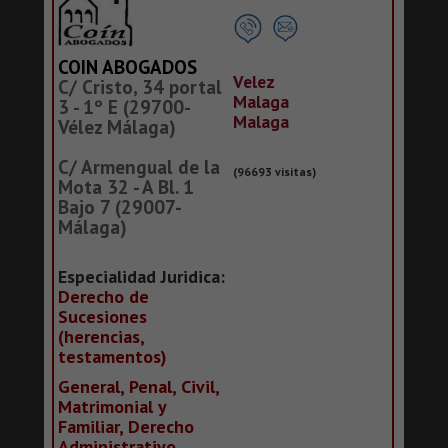
COIN ABOGADOS
Velez
C/ Cristo, 34 portal
Malaga
3 - 1º E (29700-
Malaga
Vélez Málaga)
C/ Armengual de la
(96693 visitas)
Mota 32 - A Bl. 1
Bajo 7 (29007-
Málaga)
Especialidad Juridica:
Derecho de
Sucesiones
(herencias,
testamentos)
General, Penal, Civil,
Matrimonial y
Familiar, Derecho
Administrativo,