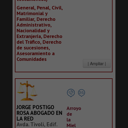
General, Penal, Civil,
Matrimonial y
Familiar, Derecho
Administrativo,
Nacionalidad y
Extranjería, Derecho
del Tráfico, Derecho
de sucesiones,
Asesoramiento a
Comunidades
JORGE POSTIGO
Arroyo
ROSA ABOGADO EN
de
LA RED
la
Avda. Tivoli, Edif.
Miel