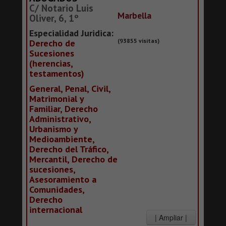
C/ Notario Luis
Marbella
Oliver, 6, 1º
Especialidad Juridica:
(93855 visitas)
Derecho de
Sucesiones
(herencias,
testamentos)
General, Penal, Civil,
Matrimonial y
Familiar, Derecho
Administrativo,
Urbanismo y
Medioambiente,
Derecho del Tráfico,
Mercantil, Derecho de
sucesiones,
Asesoramiento a
Comunidades,
Derecho
internacional