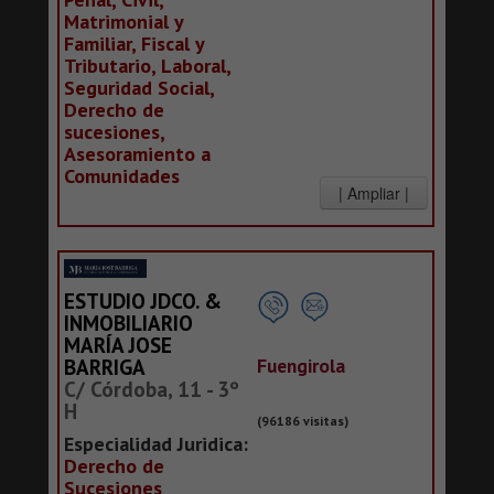
Matrimonial y
Familiar, Fiscal y
Tributario, Laboral,
Seguridad Social,
Derecho de
sucesiones,
Asesoramiento a
Comunidades
ESTUDIO JDCO. &
INMOBILIARIO
MARÍA JOSE
Fuengirola
BARRIGA
C/ Córdoba, 11 - 3º
H
(96186 visitas)
Especialidad Juridica:
Derecho de
Sucesiones