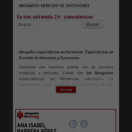
ABOGADOS DERECHO DE SUCESIONES
Se han obtenido 24
coincidencias
Abogados especialistas en Herencias : Especialistas en
Derecho de Herencias y Sucesiones
Gestionar una herencia puede ser un proceso
complejo y delicado. Contar con
los Abogados
especialistas en Herencias
adecuados es
fundamental para proteger los derechos de los
Ver más
herederos y garantizar que todo el procedimiento
se realice conforme a la ley.
El derecho sucesorio abarca desde la planificación
testamentaria hasta la distribución final de los
bienes. Por eso, acudir a
un equipo de Abogados
especialistas en Herencias
asegura que cada
ANA ISABEL
trámite se realice de forma profesional y eficiente,
BARRERA PÉREZ