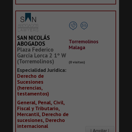
SAN NICOLÁS
Torremolinos
ABOGADOS
Malaga
Plaza Federico
García Lorca 2 1º W
(Torremolinos)
(0 visitas)
Especialidad Juridica:
Derecho de
Sucesiones
(herencias,
testamentos)
General, Penal, Civil,
Fiscal y Tributario,
Mercantil, Derecho de
sucesiones, Derecho
internacional