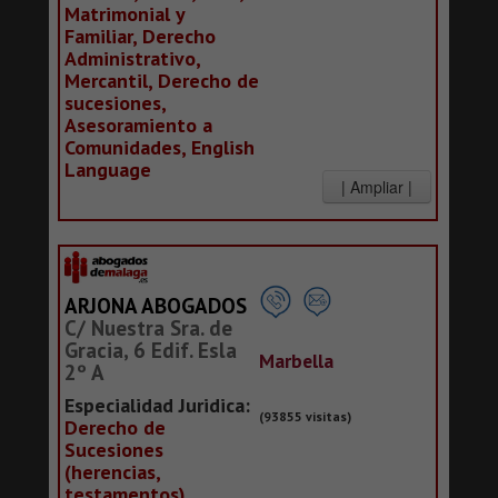
Matrimonial y
Familiar, Derecho
Administrativo,
Mercantil, Derecho de
sucesiones,
Asesoramiento a
Comunidades, English
Language
ARJONA ABOGADOS
C/ Nuestra Sra. de
Gracia, 6 Edif. Esla
Marbella
2º A
Especialidad Juridica:
(93855 visitas)
Derecho de
Sucesiones
(herencias,
testamentos)