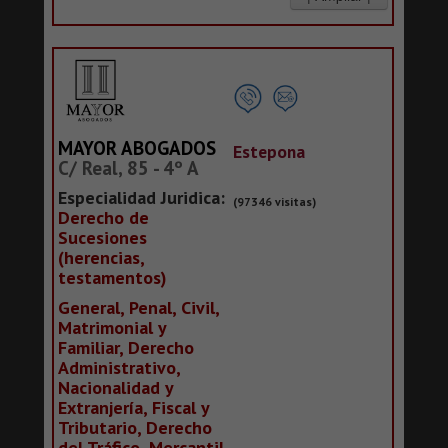
MAYOR ABOGADOS
Estepona
C/ Real, 85 - 4º A
Especialidad Juridica:
(97346 visitas)
Derecho de
Sucesiones
(herencias,
testamentos)
General, Penal, Civil,
Matrimonial y
Familiar, Derecho
Administrativo,
Nacionalidad y
Extranjería, Fiscal y
Tributario, Derecho
del Tráfico, Mercantil,