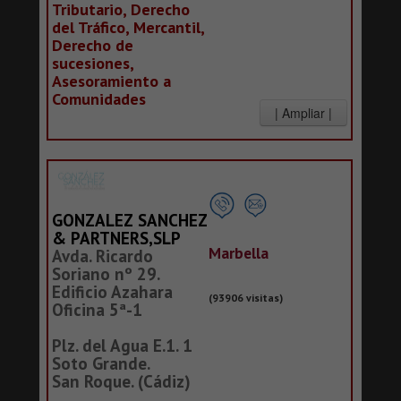
Tributario, Derecho
del Tráfico, Mercantil,
Derecho de
sucesiones,
Asesoramiento a
Comunidades
GONZALEZ SANCHEZ
& PARTNERS,SLP
Marbella
Avda. Ricardo
Soriano nº 29.
Edificio Azahara
(93906 visitas)
Oficina 5ª-1
Plz. del Agua E.1. 1
Soto Grande.
San Roque. (Cádiz)