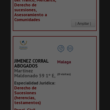
Derecho de
sucesiones,
Asesoramiento a
Comunidades
JIMENEZ CORRAL
Malaga
ABOGADOS
Martínez
(0 visitas)
Maldonado 59 1º E,
Especialidad Juridica:
Derecho de
Sucesiones
(herencias,
testamentos)
Penal, Civil,