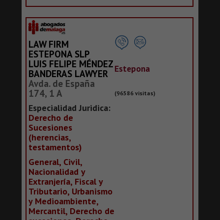
LAW FIRM
ESTEPONA SLP
LUIS FELIPE MÉNDEZ
Estepona
BANDERAS LAWYER
Avda. de España
174, 1 A
(96586 visitas)
Especialidad Juridica:
Derecho de
Sucesiones
(herencias,
testamentos)
General, Civil,
Nacionalidad y
Extranjería, Fiscal y
Tributario, Urbanismo
y Medioambiente,
Mercantil, Derecho de