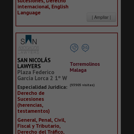
sucesiones, Derecho
internacional, English
Language
SAN NICOLÁS
Torremolinos
LAWYERS
Malaga
Plaza Federico
García Lorca 2 1º W
(93905 visitas)
Especialidad Juridica:
Derecho de
Sucesiones
(herencias,
testamentos)
General, Penal, Civil,
Fiscal y Tributario,
Derecho del Tráfico,