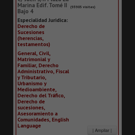
Marina Edif. Tomé II
(93905 visitas)
Bajo 4
Especialidad Juridica:
Derecho de
Sucesiones
(herencias,
testamentos)
General, Civil,
Matrimonial y
Familiar, Derecho
Administrativo, Fiscal
y Tributario,
Urbanismo y
Medioambiente,
Derecho del Tráfico,
Derecho de
sucesiones,
Asesoramiento a
Comunidades, English
Language