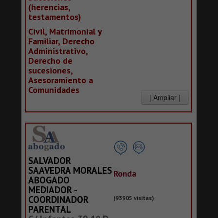
(herencias,
testamentos)
Civil, Matrimonial y
Familiar, Derecho
Administrativo,
Derecho de
sucesiones,
Asesoramiento a
Comunidades
SALVADOR
SAAVEDRA MORALES
Ronda
ABOGADO
MEDIADOR -
COORDINADOR
(93905 visitas)
PARENTAL