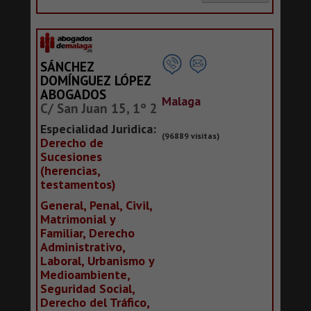
SÁNCHEZ
DOMÍNGUEZ LÓPEZ
ABOGADOS
Malaga
C/ San Juan 15, 1º 2
Especialidad Juridica:
(96889 visitas)
Derecho de
Sucesiones
(herencias,
testamentos)
General, Penal, Civil,
Matrimonial y
Familiar, Derecho
Administrativo,
Laboral, Urbanismo y
Medioambiente,
Seguridad Social,
Derecho del Tráfico,