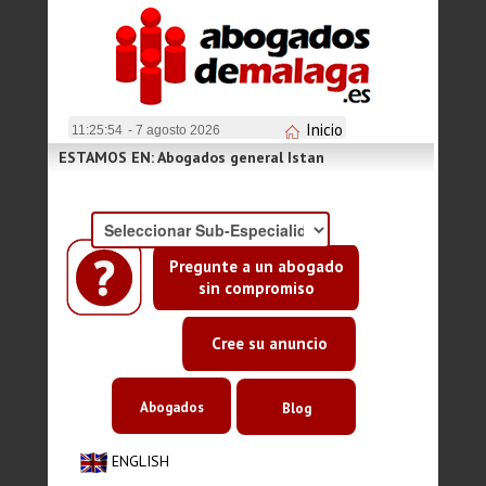
Inicio
11:25:55
- 7 agosto 2026
ESTAMOS EN: Abogados general Istan
Pregunte a un abogado
sin compromiso
Cree su anuncio
Abogados
Blog
ENGLISH