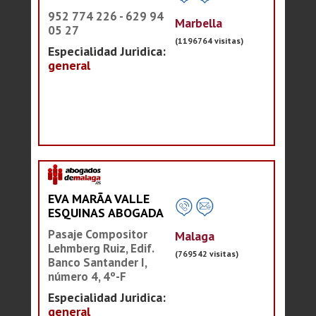
952 774 226 - 629 94
Marbella
05 27
(1196764 visitas)
Especialidad Juridica:
general
EVA MARÃA VALLE
ESQUINAS ABOGADA
Pasaje Compositor
Malaga
Lehmberg Ruiz, Edif.
(769542 visitas)
Banco Santander I,
número 4, 4º-F
Especialidad Juridica:
general