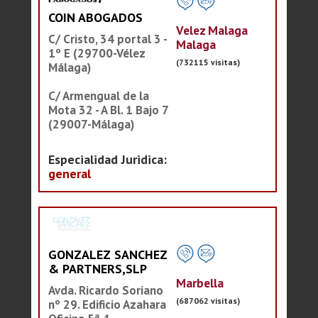
COIN ABOGADOS
Velez Malaga
C/ Cristo, 34 portal 3 -
Malaga
1º E (29700-Vélez
(732115 visitas)
Málaga)
C/ Armengual de la
Mota 32 - A Bl. 1 Bajo 7
(29007-Málaga)
Especialidad Juridica:
general
GONZALEZ SANCHEZ
& PARTNERS,SLP
Marbella
Avda. Ricardo Soriano
(687062 visitas)
nº 29. Edificio Azahara