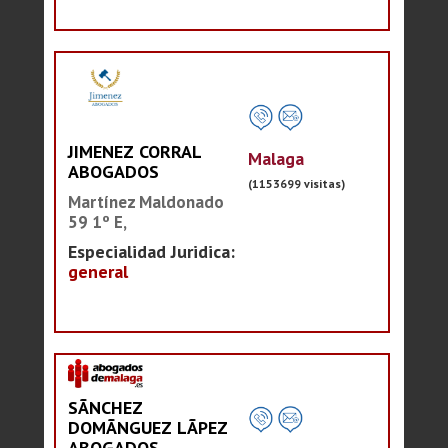
JIMENEZ CORRAL
Malaga
ABOGADOS
(1153699 visitas)
Martínez Maldonado
59 1º E,
Especialidad Juridica:
general
SÃNCHEZ
DOMÃNGUEZ LÃPEZ
ABOGADOS