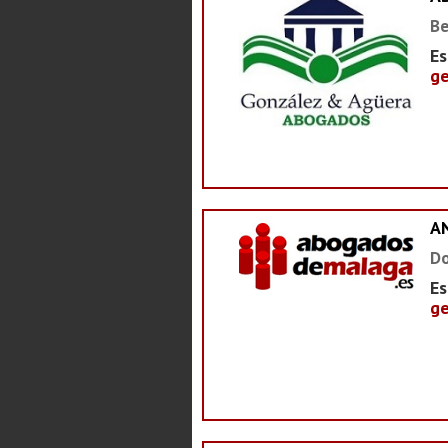
Be
Es
ge
A
Do
Es
ge