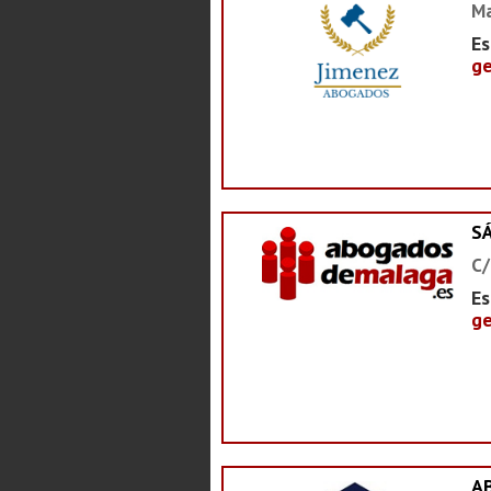
Ma
Es
ge
S
C/
Es
ge
A