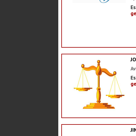
Es
ge
J
Av
Es
ge
J