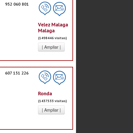
952 060 801
Velez Malaga
Malaga
(1498446 visitas)
607 151 226
Ronda
(1437533 visitas)