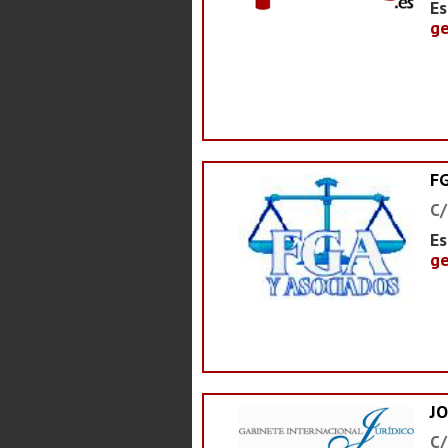
Es
ge
F
C/
Es
ge
J
C/