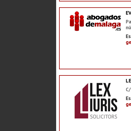
E
Pa
nú
Es
ge
LE
C/
Es
ge