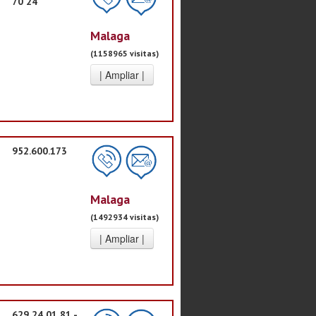
70 24
Malaga
(1158965 visitas)
952.600.173
Malaga
(1492934 visitas)
629 24 01 81 -