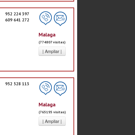
952 224 397
609 641 272
Malaga
(774807 visitas)
952 528 113
Malaga
(765195 visitas)