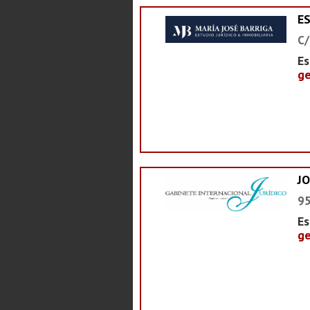
E
C/
Es
ge
J
95
Es
ge