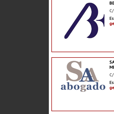
B
C/
Es
ge
S
M
C/
Es
ge