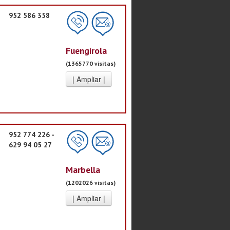
952 586 358
Fuengirola
(1365770 visitas)
952 774 226 -
629 94 05 27
Marbella
(1202026 visitas)